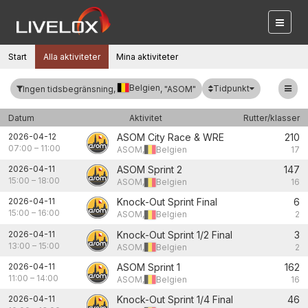
Start
Alla aktiviteter
Mina aktiviteter
Belgien
Tidpunkt
Ingen tidsbegränsning,
, "ASOM"
Datum
Aktivitet
Rutter/klasser
2026-04-12
ASOM City Race & WRE
210
07:00
–
11:00
ASOM,
Belgien
17
2026-04-11
ASOM Sprint 2
147
15:00
–
18:00
ASOM,
Belgien
16
2026-04-11
Knock-Out Sprint Final
6
15:00
–
16:00
ASOM,
Belgien
2
2026-04-11
Knock-Out Sprint 1/2 Final
3
13:00
–
15:00
ASOM,
Belgien
2
2026-04-11
ASOM Sprint 1
162
11:00
–
14:00
ASOM,
Belgien
16
2026-04-11
Knock-Out Sprint 1/4 Final
46