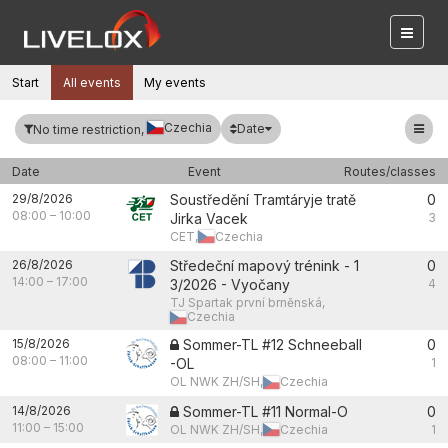
Start
All events
My events
Czechia
Date
No time restriction,
Date
Event
Routes/classes
29/8/2026
Soustředění Tramtáryje tratě
0
08:00
–
10:00
Jirka Vacek
3
CET,
Czechia
26/8/2026
Středeční mapový trénink - 1
0
14:00
–
17:00
3/2026 - Vyočany
4
TJ Spartak první brněnská,
Czechia
15/8/2026
Sommer-TL #12 Schneeball
0
08:00
–
11:00
-OL
1
OL NWK ZH/SH,
Czechia
14/8/2026
Sommer-TL #11 Normal-O
0
11:00
–
15:00
OL NWK ZH/SH,
Czechia
1