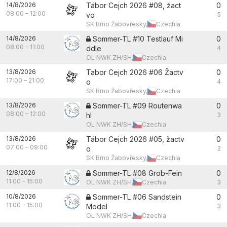
14/8/2026
Tábor Cejch 2026 #08, žact
0
08:00
–
12:00
vo
5
SK Brno Žabovřesky,
Czechia
14/8/2026
Sommer-TL #10 Testlauf Mi
0
08:00
–
11:00
ddle
4
OL NWK ZH/SH,
Czechia
13/8/2026
Tabor Cejch 2026 #06 Žactv
0
17:00
–
21:00
o
4
SK Brno Žabovřesky,
Czechia
13/8/2026
Sommer-TL #09 Routenwa
0
08:00
–
12:00
hl
3
OL NWK ZH/SH,
Czechia
13/8/2026
Tábor Cejch 2026 #05, žactv
0
07:00
–
09:00
o
2
SK Brno Žabovřesky,
Czechia
12/8/2026
Sommer-TL #08 Grob-Fein
0
11:00
–
15:00
OL NWK ZH/SH,
Czechia
3
10/8/2026
Sommer-TL #06 Sandstein
0
11:00
–
15:00
Model
3
OL NWK ZH/SH,
Czechia