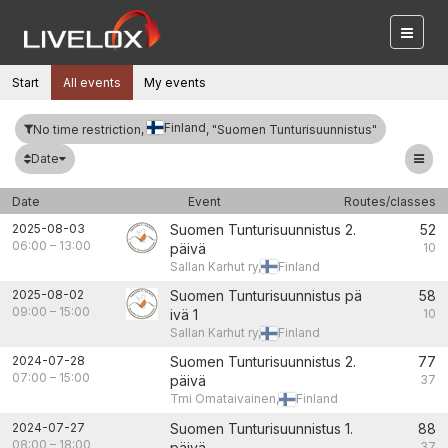
Start
All events
My events
Finland
No time restriction,
, "Suomen Tunturisuunnistus"
Date
Date
Event
Routes/classes
2025-08-03
Suomen Tunturisuunnistus 2.
52
06:00
–
13:00
päivä
10
Sallan Karhut ry,
Finland
2025-08-02
Suomen Tunturisuunnistus pä
58
09:00
–
15:00
ivä 1
10
Sallan Karhut ry,
Finland
2024-07-28
Suomen Tunturisuunnistus 2.
77
07:00
–
15:00
päivä
37
Tmi Omataivainen,
Finland
2024-07-27
Suomen Tunturisuunnistus 1.
88
08:00
–
18:00
päivä
37