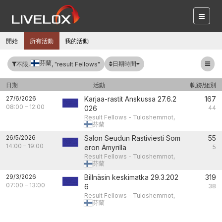
開始
所有活動
我的活動
芬蘭
日期時間
不限,
, "result Fellows"
日期
活動
軌跡/組別
27/6/2026
Karjaa-rastit Anskussa 27.6.2
167
08:00
–
12:00
026
44
Result Fellows - Tuloshemmot,
芬蘭
26/5/2026
Salon Seudun Rastiviesti Som
55
14:00
–
19:00
eron Ämyrillä
5
Result Fellows - Tuloshemmot,
芬蘭
29/3/2026
Billnäsin keskimatka 29.3.202
319
07:00
–
13:00
6
38
Result Fellows - Tuloshemmot,
芬蘭