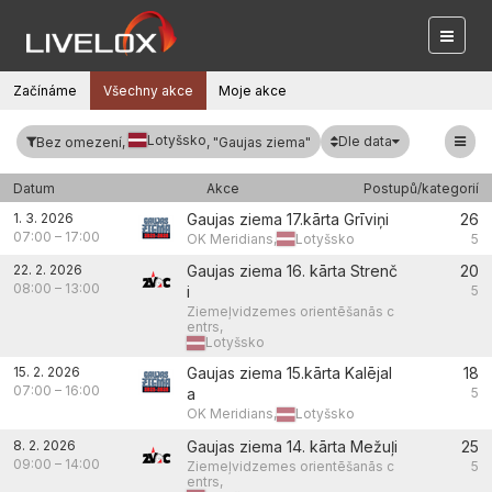
Začínáme
Všechny akce
Moje akce
Lotyšsko
Dle data
Bez omezení,
, "Gaujas ziema"
Datum
Akce
Postupů/kategorií
1. 3. 2026
Gaujas ziema 17.kārta Grīviņi
26
07:00
–
17:00
OK Meridians,
Lotyšsko
5
22. 2. 2026
Gaujas ziema 16. kārta Strenč
20
08:00
–
13:00
i
5
Ziemeļvidzemes orientēšanās c
entrs,
Lotyšsko
15. 2. 2026
Gaujas ziema 15.kārta Kalējal
18
07:00
–
16:00
a
5
OK Meridians,
Lotyšsko
8. 2. 2026
Gaujas ziema 14. kārta Mežuļi
25
09:00
–
14:00
Ziemeļvidzemes orientēšanās c
5
entrs,