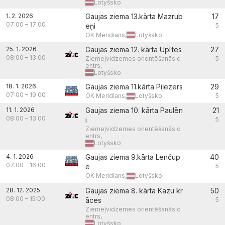
Lotyšsko
1. 2. 2026
Gaujas ziema 13.kārta Mazrub
17
07:00
–
17:00
eņi
5
OK Meridians,
Lotyšsko
25. 1. 2026
Gaujas ziema 12. kārta Upītes
27
08:00
–
13:00
Ziemeļvidzemes orientēšanās c
5
entrs,
Lotyšsko
18. 1. 2026
Gaujas ziema 11.kārta Piļezers
29
07:00
–
19:00
OK Meridians,
Lotyšsko
5
11. 1. 2026
Gaujas ziema 10. kārta Paulēn
21
08:00
–
13:00
i
5
Ziemeļvidzemes orientēšanās c
entrs,
Lotyšsko
4. 1. 2026
Gaujas ziema 9.kārta Lenčup
40
07:00
–
16:00
e
5
OK Meridians,
Lotyšsko
28. 12. 2025
Gaujas ziema 8. kārta Kazu kr
50
08:00
–
15:00
āces
5
Ziemeļvidzemes orientēšanās c
entrs,
Lotyšsko