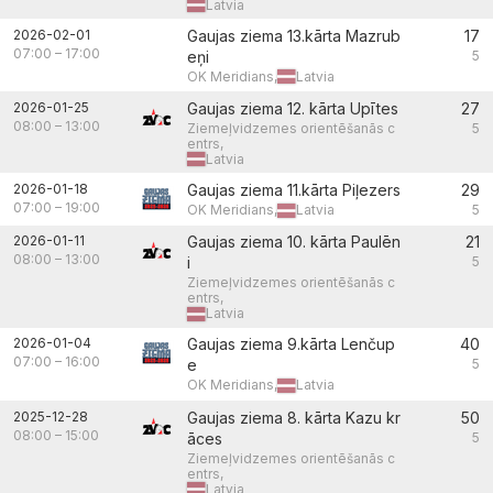
Latvia
2026-02-01
Gaujas ziema 13.kārta Mazrub
17
07:00
–
17:00
eņi
5
OK Meridians,
Latvia
2026-01-25
Gaujas ziema 12. kārta Upītes
27
08:00
–
13:00
Ziemeļvidzemes orientēšanās c
5
entrs,
Latvia
2026-01-18
Gaujas ziema 11.kārta Piļezers
29
07:00
–
19:00
OK Meridians,
Latvia
5
2026-01-11
Gaujas ziema 10. kārta Paulēn
21
08:00
–
13:00
i
5
Ziemeļvidzemes orientēšanās c
entrs,
Latvia
2026-01-04
Gaujas ziema 9.kārta Lenčup
40
07:00
–
16:00
e
5
OK Meridians,
Latvia
2025-12-28
Gaujas ziema 8. kārta Kazu kr
50
08:00
–
15:00
āces
5
Ziemeļvidzemes orientēšanās c
entrs,
Latvia