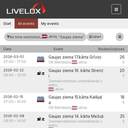
Start
All events
My events
Latvia
Date
No time restriction,
, "Gaujas ziema"
Date
Event
Routes/classes
2026-03-01
Gaujas ziema 17.kārta Grīviņi
26
07:00
–
17:00
OK Meridians,
Latvia
5
2026-02-22
Gaujas ziema 16. kārta Strenč
20
08:00
–
13:00
i
5
Ziemeļvidzemes orientēšanās c
entrs,
Latvia
2026-02-15
Gaujas ziema 15.kārta Kalējal
18
07:00
–
16:00
a
5
OK Meridians,
Latvia
2026-02-08
Gaujas ziema 14. kārta Mežuļi
25
09:00
–
14:00
Ziemeļvidzemes orientēšanās c
5
entrs,