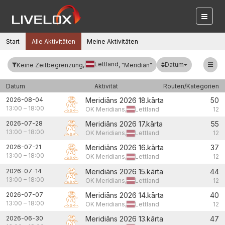
Start
Alle Aktivitäten
Meine Aktivitäten
Lettland
Datum
Keine Zeitbegrenzung,
, "Meridiān"
Datum
Aktivität
Routen/Kategorien
2026-08-04
Meridiāns 2026 18.kārta
50
13:00
–
18:00
OK Meridians,
Lettland
12
2026-07-28
Meridiāns 2026 17.kārta
55
13:00
–
18:00
OK Meridians,
Lettland
12
2026-07-21
Meridiāns 2026 16.kārta
37
13:00
–
18:00
OK Meridians,
Lettland
12
2026-07-14
Meridiāns 2026 15.kārta
44
13:00
–
18:00
OK Meridians,
Lettland
12
2026-07-07
Meridiāns 2026 14.kārta
40
13:00
–
18:00
OK Meridians,
Lettland
12
2026-06-30
Meridiāns 2026 13.kārta
47