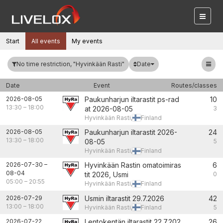
Start
All events
My events
Date
No time restriction, "Hyvinkään Rasti"
Date
Event
Routes/classes
2026-08-05
Paukunharjun iltarastit ps-rad
10
13:30
–
18:00
at 2026-08-05
3
Hyvinkään Rasti,
Finland
2026-08-05
Paukunharjun iltarastit 2026-
24
13:30
–
18:00
08-05
5
Hyvinkään Rasti,
Finland
2026-07-30
–
Hyvinkään Rastin omatoimiras
6
08-04
tit 2026, Usmi
0
05:00
–
20:55
Hyvinkään Rasti,
Finland
2026-07-29
Usmin iltarastit 29.7.2026
42
13:00
–
18:00
Hyvinkään Rasti,
Finland
5
2026-07-22
Lentokentän iltarastit 22.7.202
26