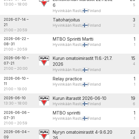
13:00
–
18:00
6
5
Hyvinkään Rasti,
Finland
2026-07-14
–
Taitoharjoitus
3
21
Hyvinkään Rasti,
Finland
2
21:00
–
20:59
2026-06-22
–
MTBO Sprintti Martti
1
08-31
Hyvinkään Rasti,
Finland
1
21:00
–
20:59
2026-06-10
–
Kurun omatoimirastit 11.6.-21.7.
15
07-21
2026
4
21:00
–
20:00
Hyvinkään Rasti,
Finland
2026-06-10
–
Relay practice
1
11
Hyvinkään Rasti,
Finland
1
21:00
–
19:00
2026-06-10
Kurun iltarastit 2026-06-10
19
13:30
–
18:00
Hyvinkään Rasti,
Finland
6
2026-06-06
–
MTBO sprintti
1
07-31
Hyvinkään Rasti,
Finland
1
21:00
–
20:59
2026-06-04
–
Nyryn omatoimirastit 4-9.6.20
23
09
26
4