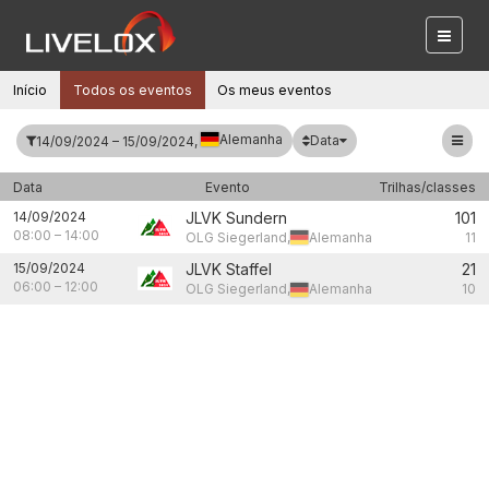
Início
Todos os eventos
Os meus eventos
Alemanha
Data
14/09/2024 – 15/09/2024,
Data
Evento
Trilhas/classes
14/09/2024
JLVK Sundern
101
08:00
–
14:00
OLG Siegerland,
Alemanha
11
15/09/2024
JLVK Staffel
21
06:00
–
12:00
OLG Siegerland,
Alemanha
10