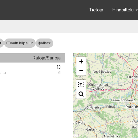
Tietoja
Hinnoittelu
Aika
Vain kilpailut
Ratoja/Sarjoja
+
13
−
alta
6