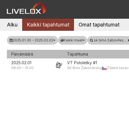
Alku
Kaikki tapahtumat
Omat tapahtumat
2025.01.30 – 2025.02.02
Kaikki maat
sk brno žabovřesky
Päivämäärä
Tapahtuma
2025.02.01
VT Pololetky #1
08:00
–
15:00
SK Brno Žabovřesky,
Tšekin tasav