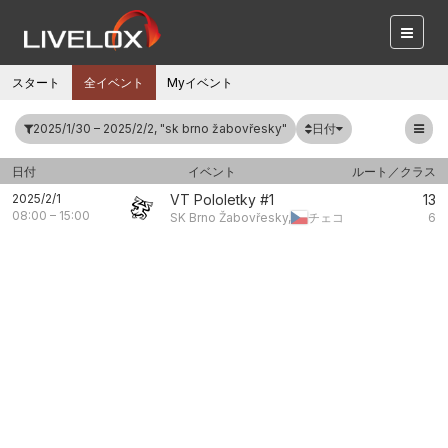
スタート
全イベント
Myイベント
日付
2025/1/30 – 2025/2/2, "sk brno žabovřesky"
日付
イベント
ルート／クラス
2025/2/1
VT Pololetky #1
13
08:00
–
15:00
SK Brno Žabovřesky,
チェコ
6