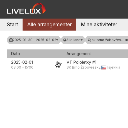
Start
Alle arrangementer
Mine aktiviteter
2025-01-30 – 2025-02-02
Alle land
sk brno žabovřesky
Dato
Arrangement
2025-02-01
VT Pololetky #1
08:00
–
15:00
SK Brno Žabovřesky,
Tsjekkia