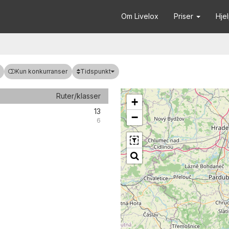
Om Livelox
Priser
Hje
Tidspunkt
Kun konkurranser
Ruter/klasser
+
13
−
6