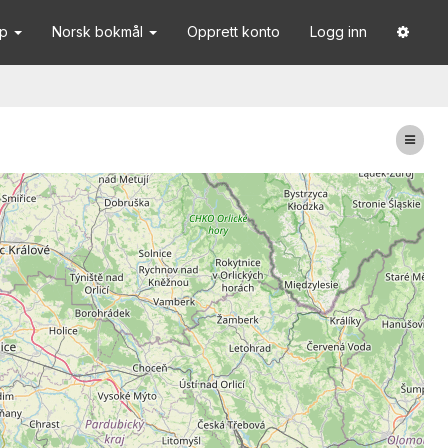
lp
Norsk bokmål
Opprett konto
Logg inn