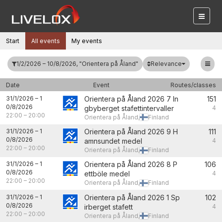
Start
All events
My events
Relevance
1/2/2026 – 10/8/2026, "Orientera på Åland"
Date
Event
Routes/classes
31/1/2026
–
1
Orientera på Åland 2026 7 In
151
0/8/2026
gbyberget stafettintervaller
4
22:00
–
20:00
Orientera på Åland,
Finland
31/1/2026
–
1
Orientera på Åland 2026 9 H
111
0/8/2026
amnsundet medel
4
22:00
–
20:00
Orientera på Åland,
Finland
31/1/2026
–
1
Orientera på Åland 2026 8 P
106
0/8/2026
ettböle medel
4
22:00
–
20:00
Orientera på Åland,
Finland
31/1/2026
–
1
Orientera på Åland 2026 1 Sp
102
0/8/2026
irberget stafett
4
22:00
–
20:00
Orientera på Åland,
Finland