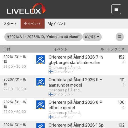
スタート
全イベント
Myイベント
関連性
2026/2/1 – 2026/8/10, "Orientera på Åland"
日付
イベント
ルート／クラス
2026/1/31
–
8/
Orientera på Åland 2026 7 In
152
10
gbyberget stafettintervaller
4
22:00
–
20:00
Orientera på Åland,
フィンランド
2026/1/31
–
8/
Orientera på Åland 2026 9 H
111
10
amnsundet medel
4
22:00
–
20:00
Orientera på Åland,
フィンランド
2026/1/31
–
8/
Orientera på Åland 2026 8 P
106
10
ettböle medel
4
22:00
–
20:00
Orientera på Åland,
フィンランド
2026/1/31
–
8/
Orientera på Åland 2026 1 Sp
102