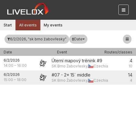
Start
All events
My events
Date
6/2/2026, "sk brno žabovřesky"
Date
Event
Routes/classes
6/2/2026
Úterní mapový trénink #9
4
14:00
–
16:00
SK Brno Žabovřesky,
Czechia
10
6/2/2026
#07 - 2x 15´ middle
14
15:00
–
18:00
SK Brno Žabovřesky,
Czechia
4