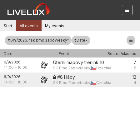
Start
All events
My events
Date
6/9/2026, "sk brno žabovřesky"
Date
Event
Routes/classes
6/9/2026
Úterní mapový trénink 10
7
14:00
–
16:00
SK Brno Žabovřesky,
Czechia
5
6/9/2026
#8 Hády
12
14:00
–
18:00
SK Brno Žabovřesky,
Czechia
4