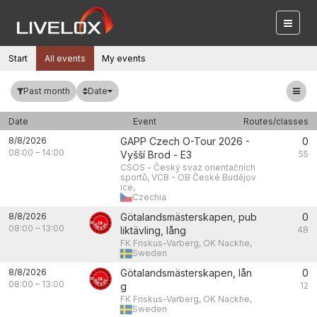
Start
All events
My events
Date
Past month
Date
Event
Routes/classes
8/8/2026
GAPP Czech O-Tour 2026 -
0
08:00
–
14:00
Vyšší Brod - E3
55
CSOS - Český svaz orientačních
sportů, VCB - OB České Budějov
ice,
Czechia
8/8/2026
Götalandsmästerskapen, pub
0
08:00
–
13:00
liktävling, lång
48
FK Friskus-Varberg, OK Nackhe,
Sweden
8/8/2026
Götalandsmästerskapen, lån
0
08:00
–
13:00
g
12
FK Friskus-Varberg, OK Nackhe,
Sweden