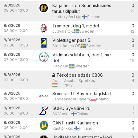
8/8/2026
Karjalan Liiton Suunnistusmes
0
08:00
–
13:00
taruuskilpailut
21
Lauttakylän Luja,
Finland
8/8/2026
Trampen, dag 1, medel
0
08:00
–
12:00
Ludvika OK,
Sweden
42
8/8/2026
Violettläger pass 5
0
07:30
–
10:30
Stockholms OF,
Sweden
4
8/8/2026
Vildmarksdubbeln, dag 1, me
0
07:00
–
13:00
del
49
Täby OK,
Sweden
8/8/2026
Térképes edzés 0808
0
07:00
–
10:00
Pécsi Vasutas Sportkör,
4
Hungary
8/8/2026
Sommer TL Bayern Jagdstart
0
06:00
–
18:00
Landeskader Bayern,
Poland
1
8/8/2026
SUHU Syväjärvi 26
1
06:00
–
18:00
SK Vuoksi,
Finland
1
8/8/2026
GANT-rastit Kauhainen
0
06:00
–
12:00
Rastipiikkiö,
Finland
4
8/8/2026
Jokilaakson kuntorastit - Hosi
0