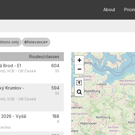
About
Prici
Relevance
tions only
Routes/classes
+
 Brod - E1
604
−
rtů, VCB - OB České
55
ý Krumlov -
594
55
rtů, VCB - OB České
 2026 - Vyšší
188
6
zechia