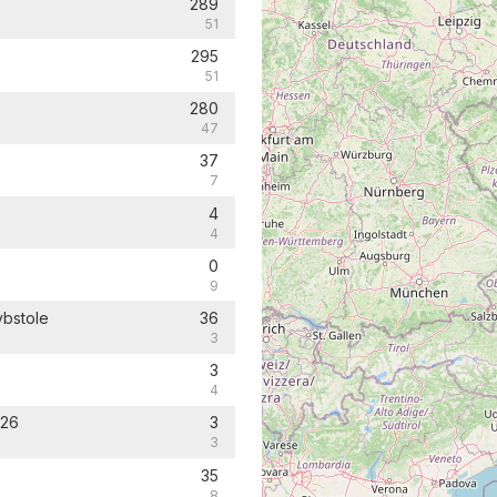
289
51
295
51
280
47
37
7
4
4
0
9
ybstole
36
3
3
4
 26
3
3
35
8