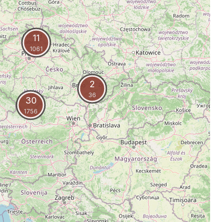
11
1061
2
36
30
1756