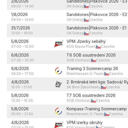
2/8/2026
Sandstones|Pískovce 2026 - E3
08:00
–
14:00
OK Doksy,
Czechia
1/8/2026
Sandstones|Pískovce 2026 - E2
08:00
–
14:00
OK Doksy,
Czechia
31/7/2026
Sandstones|Pískovce 2026 - E1
13:00
–
19:00
OK Doksy,
Czechia
5/8/2026
VPM JIzerky seběhy
07:00
–
10:00
KOS Slavia Plzeň,
Czechia
6/8/2026
T6 SOB soustredeni 2026
07:30
–
10:30
SOB Olomouc,
Czechia
6/8/2026
Training 3 Sommercamp 26
06:00
–
17:00
Rheinhessen O-Team,
Czechia
4/8/2026
2. Brněnská letní liga: Sadová/ R
15:00
–
21:00
SK Brno Žabovřesky,
Czechia
5/8/2026
T7 SOB soustredeni 2026
13:30
–
16:30
SOB Olomouc,
Czechia
5/8/2026
Kompass-Training Sommercamp
05:00
–
21:00
Rheinhessen O-Team,
Czechia
4/8/2026
VPM izerky okruhy
07:00
–
10:00
KOS Slavia Plzeň,
Czechia