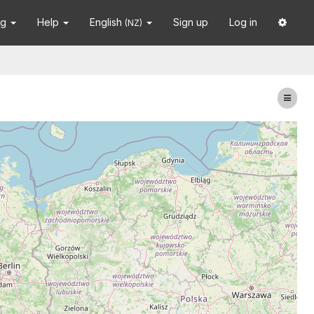
ng
Help
English
Sign up
Log in
(NZ)