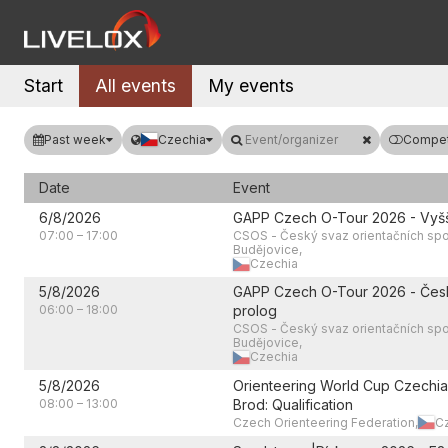
Start
All events
My events
Past week
Czechia
Event/organizer
Competi
Date
Event
6/8/2026
GAPP Czech O-Tour 2026 - Vyšší
07:00
–
17:00
CSOS - Český svaz orientačních spo
Budějovice,
Czechia
5/8/2026
GAPP Czech O-Tour 2026 - Česk
06:00
–
18:00
prolog
CSOS - Český svaz orientačních spo
Budějovice,
Czechia
5/8/2026
Orienteering World Cup Czechia
08:00
–
13:00
Brod: Qualification
Czech Orienteering Federation,
C