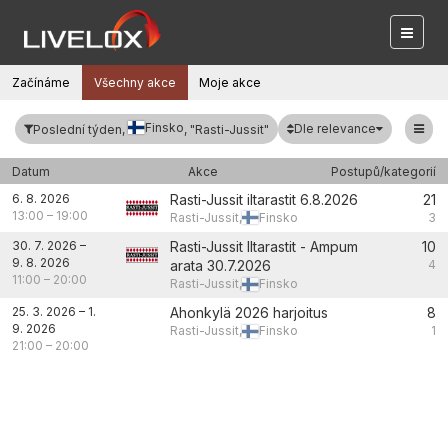
Začínáme
Všechny akce
Moje akce
Finsko
Dle relevance
Poslední týden,
, "Rasti-Jussit"
Datum
Akce
Postupů/kategorií
6. 8. 2026
Rasti-Jussit iltarastit 6.8.2026
21
13:00
–
19:00
Rasti-Jussit,
Finsko
3
30. 7. 2026
–
Rasti-Jussit Iltarastit - Ampum
10
9. 8. 2026
arata 30.7.2026
4
11:00
–
20:00
Rasti-Jussit,
Finsko
25. 3. 2026
–
1.
Ahonkylä 2026 harjoitus
8
9. 2026
Rasti-Jussit,
Finsko
1
21:00
–
20:00