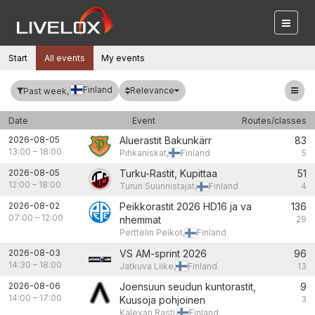
Start
All events
My events
Finland
Relevance
Past week,
Date
Event
Routes/classes
2026-08-05
Aluerastit Bakunkärr
83
13:00
–
18:00
Pihkaniskat,
Finland
5
2026-08-05
Turku-Rastit, Kupittaa
51
12:00
–
18:00
Turun Suunnistajat,
Finland
4
2026-08-02
Peikkorastit 2026 HD16 ja va
136
07:00
–
12:00
nhemmat
29
Perttelin Peikot,
Finland
2026-08-03
VS AM-sprint 2026
96
14:30
–
18:00
Jatkuva Liike,
Finland
13
2026-08-06
Joensuun seudun kuntorastit,
9
14:00
–
17:00
Kuusoja pohjoinen
3
Kalevan Rasti,
Finland