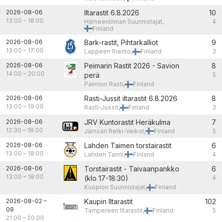
2026-08-06
Iltarastit 6.8.2026
10
13:00
–
18:00
Hämeenlinnan Suunnistajat,
4
Finland
2026-08-06
Bark-rastit, Pihtarkalliot
9
13:00
–
17:00
Lappeen Riento,
Finland
3
2026-08-06
Peimarin Rastit 2026 - Savion
8
14:00
–
20:00
perä
5
Paimion Rasti,
Finland
2026-08-06
Rasti-Jussit iltarastit 6.8.2026
8
13:00
–
19:00
Rasti-Jussit,
Finland
3
2026-08-06
JRV Kuntorastit Heräkulma
7
12:30
–
18:00
Jämsän Retki-Veikot,
Finland
5
2026-08-06
Lahden Taimen torstairastit
6
13:00
–
18:00
Lahden Taimi,
Finland
4
2026-08-06
Torstairastit - Taivaanpankko
6
13:00
–
18:00
(klo 17-18:30)
4
Kuopion Suunnistajat,
Finland
2026-08-02
–
Kaupin Iltarastit
102
09
Tampereen Iltarastit,
Finland
5
21:00
–
20:00