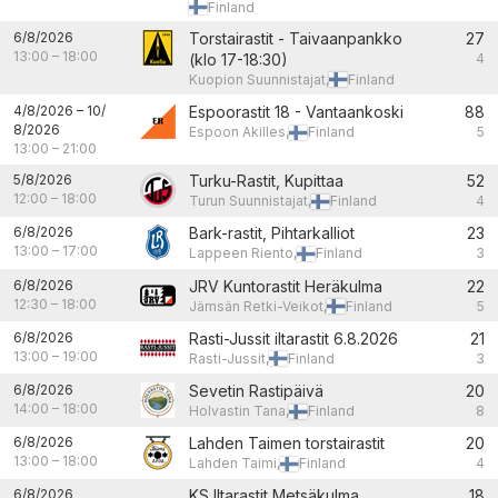
Finland
6/8/2026
Torstairastit - Taivaanpankko
27
13:00
–
18:00
(klo 17-18:30)
4
Kuopion Suunnistajat,
Finland
4/8/2026
–
10/
Espoorastit 18 - Vantaankoski
88
8/2026
Espoon Akilles,
Finland
5
13:00
–
21:00
5/8/2026
Turku-Rastit, Kupittaa
52
12:00
–
18:00
Turun Suunnistajat,
Finland
4
6/8/2026
Bark-rastit, Pihtarkalliot
23
13:00
–
17:00
Lappeen Riento,
Finland
3
6/8/2026
JRV Kuntorastit Heräkulma
22
12:30
–
18:00
Jämsän Retki-Veikot,
Finland
5
6/8/2026
Rasti-Jussit iltarastit 6.8.2026
21
13:00
–
19:00
Rasti-Jussit,
Finland
3
6/8/2026
Sevetin Rastipäivä
20
14:00
–
18:00
Holvastin Tana,
Finland
8
6/8/2026
Lahden Taimen torstairastit
20
13:00
–
18:00
Lahden Taimi,
Finland
4
6/8/2026
KS Iltarastit Metsäkulma
18