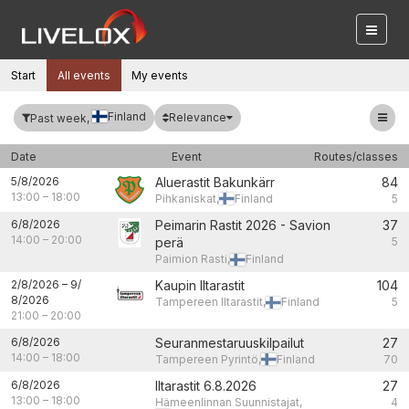
Start
All events
My events
Finland
Relevance
Past week,
Date
Event
Routes/classes
5/8/2026
Aluerastit Bakunkärr
84
13:00
–
18:00
Pihkaniskat,
Finland
5
6/8/2026
Peimarin Rastit 2026 - Savion
37
14:00
–
20:00
perä
5
Paimion Rasti,
Finland
2/8/2026
–
9/
Kaupin Iltarastit
104
8/2026
Tampereen Iltarastit,
Finland
5
21:00
–
20:00
6/8/2026
Seuranmestaruuskilpailut
27
14:00
–
18:00
Tampereen Pyrintö,
Finland
70
6/8/2026
Iltarastit 6.8.2026
27
13:00
–
18:00
Hämeenlinnan Suunnistajat,
4