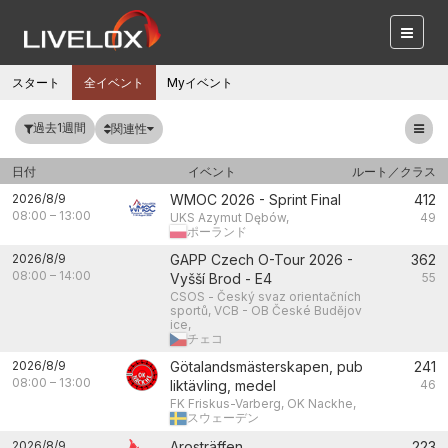
スタート
全イベント
Myイベント
過去1週間
関連性
日付
イベント
ルート／クラス
2026/8/9
WMOC 2026 - Sprint Final
412
08:00
–
13:00
UKS Azymut Dębów,
49
ポーランド
2026/8/9
GAPP Czech O-Tour 2026 -
362
08:00
–
14:00
Vyšší Brod - E4
55
CSOS - Český svaz orientačních
sportů, VCB - OB České Budějov
ice,
チェコ
2026/8/9
Götalandsmästerskapen, pub
241
08:00
–
13:00
liktävling, medel
46
FK Friskus-Varberg, OK Nackhe,
スウェーデン
2026/8/9
Arosträffen
223