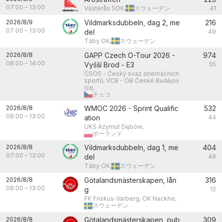
07:00
–
13:00
Västerås SOK,
スウェーデン
41
2026/8/9
Vildmarksdubbeln, dag 2, me
216
07:00
–
13:00
del
49
Täby OK,
スウェーデン
2026/8/8
GAPP Czech O-Tour 2026 -
974
08:00
–
14:00
Vyšší Brod - E3
55
CSOS - Český svaz orientačních
sportů, VCB - OB České Budějov
ice,
チェコ
2026/8/8
WMOC 2026 - Sprint Qualific
532
08:00
–
13:00
ation
44
UKS Azymut Dębów,
ポーランド
2026/8/8
Vildmarksdubbeln, dag 1, me
404
07:00
–
13:00
del
49
Täby OK,
スウェーデン
2026/8/8
Götalandsmästerskapen, lån
316
08:00
–
13:00
g
12
FK Friskus-Varberg, OK Nackhe,
スウェーデン
2026/8/8
Götalandsmästerskapen, pub
309