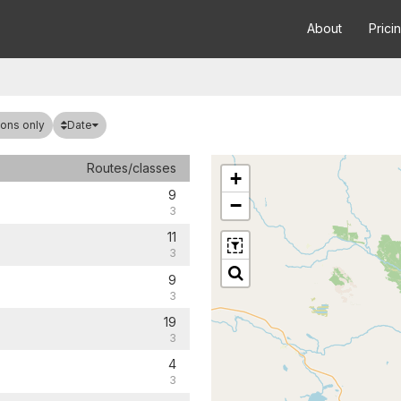
About
Prici
Date
ons only
Routes/classes
+
9
−
3
11
3
9
3
19
3
4
3