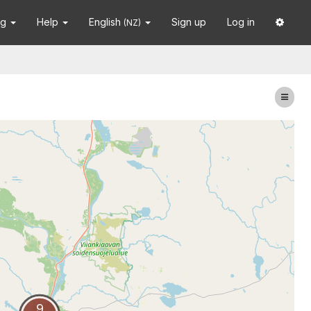
ng
Help
English
Sign up
Log in
(NZ)
9