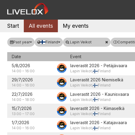
Start
All events
My events
Past year
Finland
Lapin Veikot
Competiti
Date
Event
5/8/2026
laverastit 2026 - Petäjävaara
14:00
–
16:00
Lapin Veikot,
Finland
29/7/2026
Laverastit 2026 Niemiselkä
14:00
–
16:00
Lapin Veikot,
Finland
22/7/2026
Laverastit 2026 - Kaunisvaara
14:00
–
18:00
Lapin Veikot,
Finland
15/7/2026
laverastit 2026 - Kiimaselkä
13:00
–
17:00
Lapin Veikot,
Finland
1/7/2026
laverastit 2026 - Katajavaara
14:00
–
16:00
Lapin Veikot,
Finland