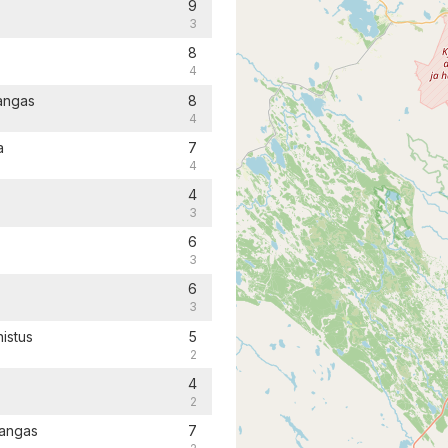
9
3
8
4
kangas
8
4
a
7
4
4
3
6
3
6
3
istus
5
2
4
2
kangas
7