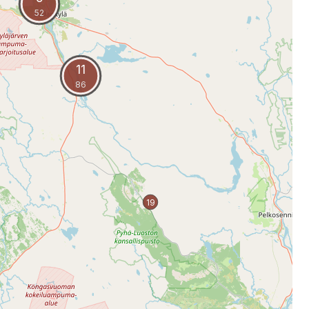
52
11
86
19