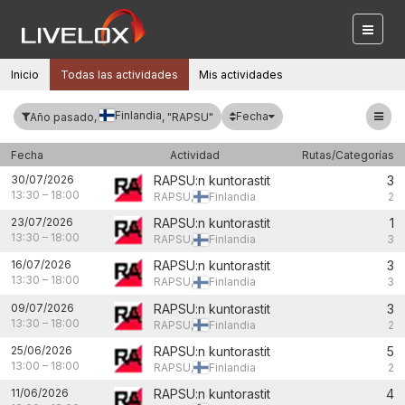
Inicio
Todas las actividades
Mis actividades
Finlandia
Fecha
Año pasado,
, "RAPSU"
Fecha
Actividad
Rutas/Categorías
30/07/2026
RAPSU:n kuntorastit
3
13:30
–
18:00
RAPSU,
Finlandia
2
23/07/2026
RAPSU:n kuntorastit
1
13:30
–
18:00
RAPSU,
Finlandia
3
16/07/2026
RAPSU:n kuntorastit
3
13:30
–
18:00
RAPSU,
Finlandia
3
09/07/2026
RAPSU:n kuntorastit
3
13:30
–
18:00
RAPSU,
Finlandia
2
25/06/2026
RAPSU:n kuntorastit
5
13:00
–
18:00
RAPSU,
Finlandia
2
11/06/2026
RAPSU:n kuntorastit
4