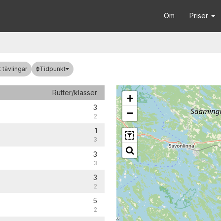
Om
Priser
Tidpunkt
 tävlingar
Rutter/klasser
+
3
−
2
1
3
3
3
3
2
5
2