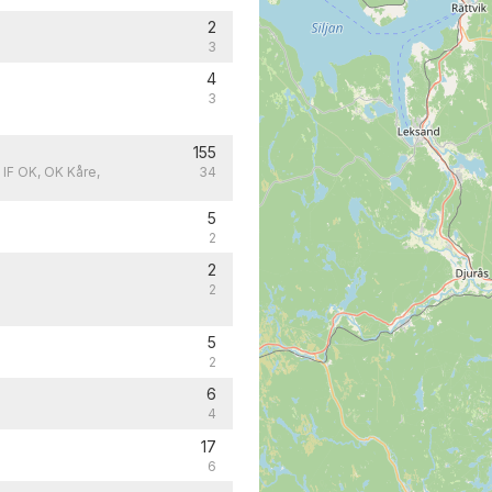
2
3
4
3
155
 IF OK, OK Kåre,
34
5
2
2
2
5
2
6
4
17
6