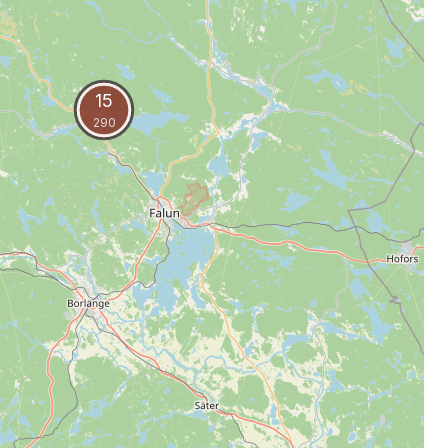
15
290