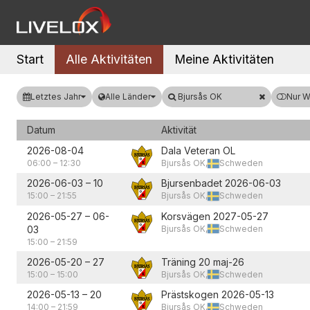
Start
Alle Aktivitäten
Meine Aktivitäten
Letztes Jahr
Alle Länder
Bjursås OK
Nur 
Datum
Aktivität
2026-08-04
Dala Veteran OL
06:00
–
12:30
Bjursås OK,
Schweden
2026-06-03
–
10
Bjursenbadet 2026-06-03
15:00
–
21:55
Bjursås OK,
Schweden
2026-05-27
–
06-
Korsvägen 2027-05-27
03
Bjursås OK,
Schweden
15:00
–
21:59
2026-05-20
–
27
Träning 20 maj-26
15:00
–
15:00
Bjursås OK,
Schweden
2026-05-13
–
20
Prästskogen 2026-05-13
14:00
–
21:59
Bjursås OK,
Schweden