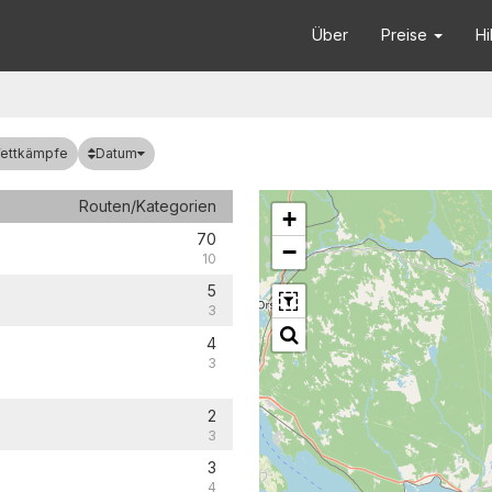
Über
Preise
Hi
Datum
Wettkämpfe
Routen/Kategorien
+
70
−
10
5
3
4
3
2
3
3
4