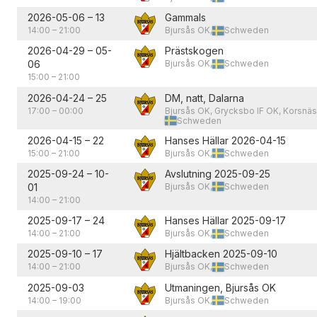
2026-05-06
–
13
Gammals
14:00
–
21:00
Bjursås OK,
Schweden
2026-04-29
–
05-
Prästskogen
06
Bjursås OK,
Schweden
15:00
–
21:00
2026-04-24
–
25
DM, natt, Dalarna
17:00
–
00:00
Bjursås OK, Grycksbo IF OK, Korsnäs
Schweden
2026-04-15
–
22
Hanses Hällar 2026-04-15
15:00
–
21:00
Bjursås OK,
Schweden
2025-09-24
–
10-
Avslutning 2025-09-25
01
Bjursås OK,
Schweden
14:00
–
21:00
2025-09-17
–
24
Hanses Hällar 2025-09-17
14:00
–
21:00
Bjursås OK,
Schweden
2025-09-10
–
17
Hjältbacken 2025-09-10
14:00
–
21:00
Bjursås OK,
Schweden
2025-09-03
Utmaningen, Bjursås OK
14:00
–
19:00
Bjursås OK,
Schweden