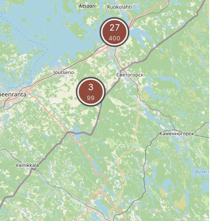
27
400
3
99