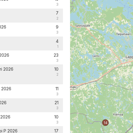
3
7
2
2026
9
3
4
1
 2026
23
3
ri 2026
10
2
i 2026
11
3
2026
21
3
i 2026
10
3
14
pi P 2026
17