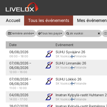
Accueil
Tous les événements
Mes événemen
Dernière année
Tous les pays
sk vuoksi
Date
Evénement
08/08/2026
SUHU Syväjärvi 26
06:00
–
18:00
SK Vuoksi,
Finlande
07/08/2026
–
SUHU Linnamäki 26
08/08/2026
SK Vuoksi,
Finlande
12:00
–
16:00
07/08/2026
–
SUHU Lökkiö 26
08/08/2026
SK Vuoksi,
Finlande
11:00
–
10:00
04/08/2026
Imatran Kylpylä-rastit Huhtanen 
14:00
–
17:00
SK Vuoksi,
Finlande
28/07/2026
Imatran Kylpylä-rastit Rantalinna