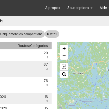
A propos
Souscriptions
Aide
ts
Date
Uniquement les compétitions
Routes/Catégories
+
20
−
1
67
3
76
3
2026
16
3
 2026
15