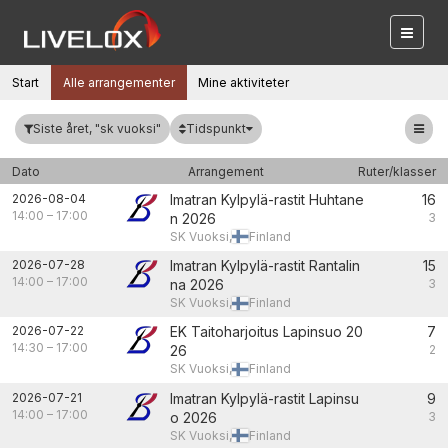
Start
Alle arrangementer
Mine aktiviteter
Tidspunkt
Siste året, "sk vuoksi"
Dato
Arrangement
Ruter/klasser
2026-08-04
Imatran Kylpylä-rastit Huhtane
16
14:00
–
17:00
n 2026
3
SK Vuoksi,
Finland
2026-07-28
Imatran Kylpylä-rastit Rantalin
15
14:00
–
17:00
na 2026
3
SK Vuoksi,
Finland
2026-07-22
EK Taitoharjoitus Lapinsuo 20
7
14:30
–
17:00
26
2
SK Vuoksi,
Finland
2026-07-21
Imatran Kylpylä-rastit Lapinsu
9
14:00
–
17:00
o 2026
3
SK Vuoksi,
Finland