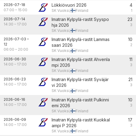
2026-07-18
Lökkiövuori 2026
4
07:00
–
15:00
SK Vuoksi,
Finland
1
2026-07-14
Imatran Kylpylä-rastit Syyspo
23
14:30
–
17:00
hja 2026
3
SK Vuoksi,
Finland
2026-07-03
–
Imatran Kylpylä-rastit Lammas
10
12
saari 2026
2
06:00
–
20:00
SK Vuoksi,
Finland
2026-06-30
Imatran Kylpylä-rastit Ahvenla
11
14:00
–
17:00
mpi 2026
3
SK Vuoksi,
Finland
2026-06-23
Imatran Kylpylä-rastit Syväjär
21
14:00
–
17:00
vi 2026
3
SK Vuoksi,
Finland
2026-06-16
Imatran Kylpylä-rastit Pulkinni
10
14:00
–
17:00
emi 2026
3
SK Vuoksi,
Finland
2026-06-09
Imatran Kylpylä-rastit Kuokkal
17
14:00
–
17:00
ampi P 2026
3
SK Vuoksi,
Finland