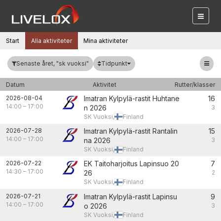
Start
Alla aktiviteter
Mina aktiviteter
Tidpunkt
Senaste året, "sk vuoksi"
Datum
Aktivitet
Rutter/klasser
2026-08-04
Imatran Kylpylä-rastit Huhtane
16
14:00
–
17:00
n 2026
3
SK Vuoksi,
Finland
2026-07-28
Imatran Kylpylä-rastit Rantalin
15
14:00
–
17:00
na 2026
3
SK Vuoksi,
Finland
2026-07-22
EK Taitoharjoitus Lapinsuo 20
7
14:30
–
17:00
26
2
SK Vuoksi,
Finland
2026-07-21
Imatran Kylpylä-rastit Lapinsu
9
14:00
–
17:00
o 2026
3
SK Vuoksi,
Finland