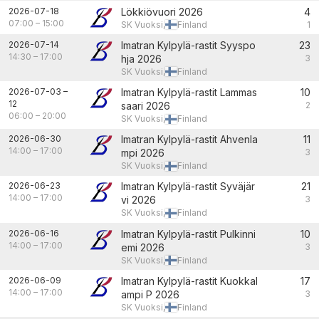
2026-07-18
Lökkiövuori 2026
4
07:00
–
15:00
SK Vuoksi,
Finland
1
2026-07-14
Imatran Kylpylä-rastit Syyspo
23
14:30
–
17:00
hja 2026
3
SK Vuoksi,
Finland
2026-07-03
–
Imatran Kylpylä-rastit Lammas
10
12
saari 2026
2
06:00
–
20:00
SK Vuoksi,
Finland
2026-06-30
Imatran Kylpylä-rastit Ahvenla
11
14:00
–
17:00
mpi 2026
3
SK Vuoksi,
Finland
2026-06-23
Imatran Kylpylä-rastit Syväjär
21
14:00
–
17:00
vi 2026
3
SK Vuoksi,
Finland
2026-06-16
Imatran Kylpylä-rastit Pulkinni
10
14:00
–
17:00
emi 2026
3
SK Vuoksi,
Finland
2026-06-09
Imatran Kylpylä-rastit Kuokkal
17
14:00
–
17:00
ampi P 2026
3
SK Vuoksi,
Finland