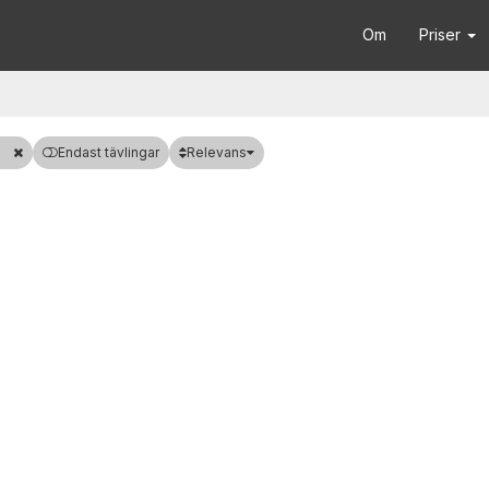
Om
Priser
Relevans
Endast tävlingar