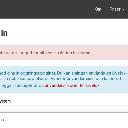
Om
Priser
in
e vara inloggad för att komma åt den här sidan.
ed dina inloggningsuppgifter. Du kan antingen använda ett Livelox-
amn och lösenord eller ett Eventor-användarnamn och lösenord.
 logga in accepterar du
användarvillkoren för Livelox
.
system
mn