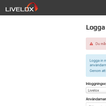
Logga 
Du måst
Logga in m
användarn
Genom att
Inloggnings
Livelox
Användarna