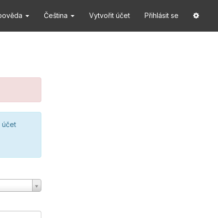
pověda
Čeština
Vytvořit účet
Přihlásit se
 účet