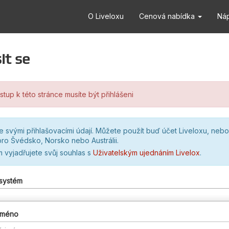
O Liveloxu
Cenová nabídka
Ná
it se
stup k této stránce musíte být přihlášeni
se svými přihlašovacími údají. Můžete použít buď účet Liveloxu, nebo
ro Švédsko, Norsko nebo Austrálii.
m vyjadřujete svůj souhlas s
Uživatelským ujednáním Livelox
.
 systém
 jméno