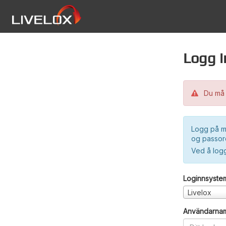
Logg i
Du må 
Logg på m
og passord
Ved å log
Loginnsyste
Livelox
Användarna