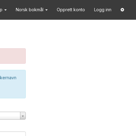
lp
Norsk bokmål
Opprett konto
Logg inn
ukernavn