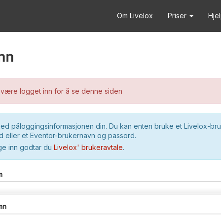
Om Livelox
Priser
Hje
nn
være logget inn for å se denne siden
ed påloggingsinformasjonen din. Du kan enten bruke et Livelox-br
 eller et Eventor-brukernavn og passord.
ge inn godtar du
Livelox' brukeravtale
.
m
mn