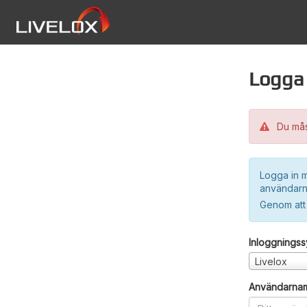
Logga 
Du måst
Logga in m
användarn
Genom att
Inloggnings
Livelox
Användarna