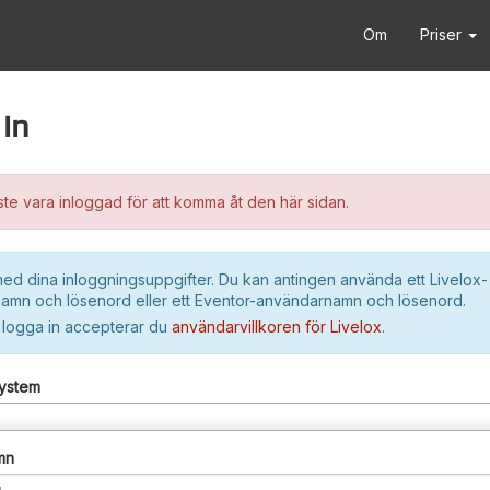
Om
Priser
in
e vara inloggad för att komma åt den här sidan.
ed dina inloggningsuppgifter. Du kan antingen använda ett Livelox-
amn och lösenord eller ett Eventor-användarnamn och lösenord.
 logga in accepterar du
användarvillkoren för Livelox
.
system
mn