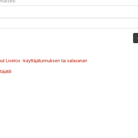
ut Livelox -käyttäjätunnuksen tai salasanan
äjätili