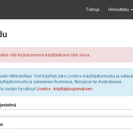
Tietoja
Hinnoittelu
du
ulee olla kirjautuneena käyttääksesi tätä sivua.
sään tilitiedoillasi. Voit käyttää joko Livelox-käyttäjätunnusta ja salasa
yttäjätunnusta ja salasanaa Ruotsissa, Norjassa tai Australiassa..
lla sisään hyväksyt
Livelox -käyttäjäsopimuksen
.
rjestelmä
us