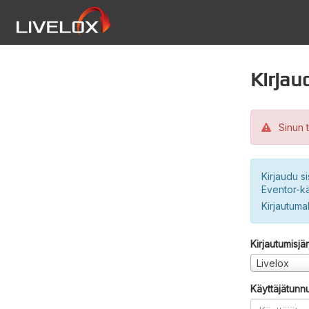
Kirjau
Sinun t
Kirjaudu si
Eventor-kä
Kirjautuma
Kirjautumisjä
Livelox
Käyttäjätunn