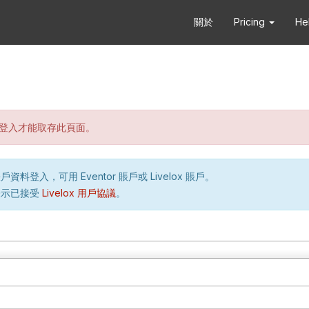
關於
Pricing
He
登入才能取存此頁面。
資料登入，可用 Eventor 賬戶或 Livelox 賬戶。
表示已接受
Livelox 用戶協議
。