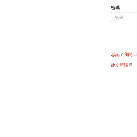
密碼
忘記了我的 Li
建立新賬戶