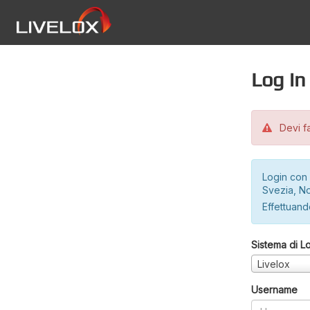
Log in
Devi fa
Login con 
Svezia, No
Effettuando
Sistema di L
Livelox
Username