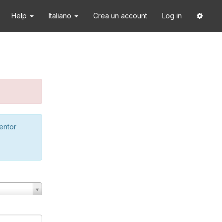
Help
Italiano
Crea un account
Log in
ventor