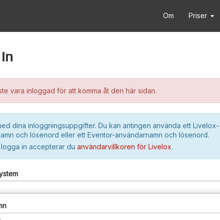
Om
Priser
in
e vara inloggad för att komma åt den här sidan.
ed dina inloggningsuppgifter. Du kan antingen använda ett Livelox-
amn och lösenord eller ett Eventor-användarnamn och lösenord.
 logga in accepterar du
användarvillkoren för Livelox
.
system
mn