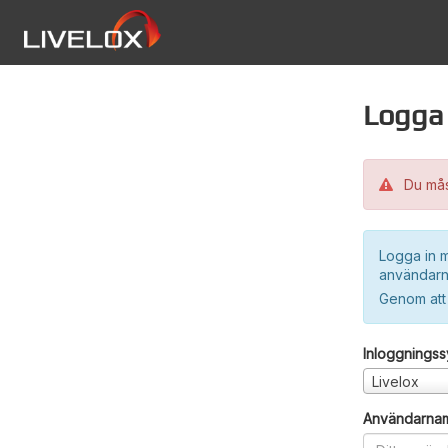
Logga 
Du måst
Logga in m
användarn
Genom att
Inloggnings
Livelox
Användarna