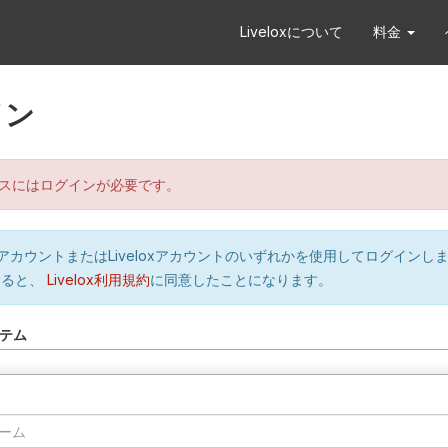
Liveloxについて
料金
イン
スにはログインが必要です。
orのアカウントまたはLiveloxアカウントのいずれかを使用してログインし
すると、
Livelox利用規約
に同意したことになります。
テム