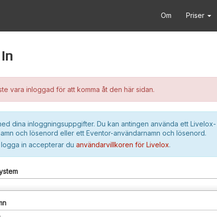
Om
Priser
in
e vara inloggad för att komma åt den här sidan.
ed dina inloggningsuppgifter. Du kan antingen använda ett Livelox-
amn och lösenord eller ett Eventor-användarnamn och lösenord.
 logga in accepterar du
användarvillkoren för Livelox
.
system
mn