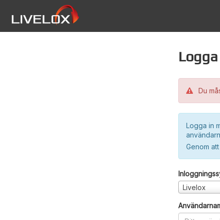
Logga 
Du måst
Logga in m
användarn
Genom att
Inloggnings
Livelox
Användarna