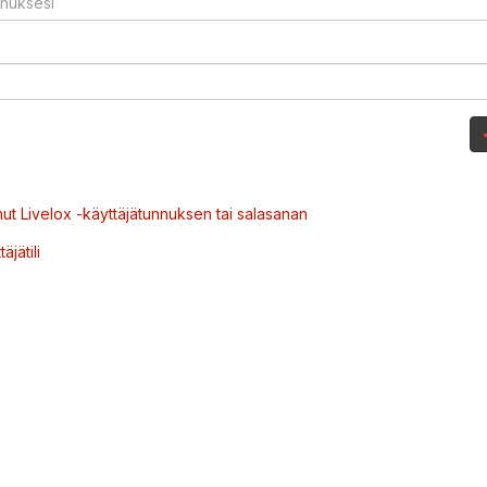
ut Livelox -käyttäjätunnuksen tai salasanan
äjätili