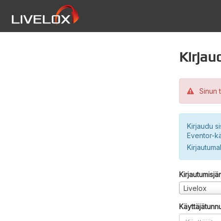
Kirjau
Sinun t
Kirjaudu si
Eventor-kä
Kirjautuma
Kirjautumisjä
Livelox
Käyttäjätunn