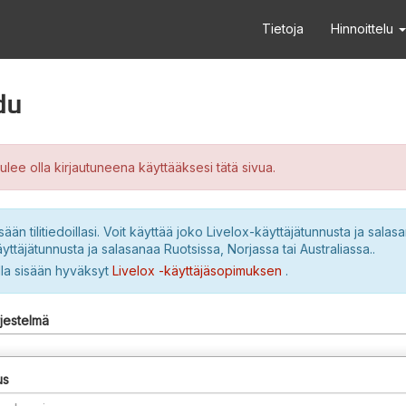
Tietoja
Hinnoittelu
du
ulee olla kirjautuneena käyttääksesi tätä sivua.
sään tilitiedoillasi. Voit käyttää joko Livelox-käyttäjätunnusta ja salasa
yttäjätunnusta ja salasanaa Ruotsissa, Norjassa tai Australiassa..
lla sisään hyväksyt
Livelox -käyttäjäsopimuksen
.
rjestelmä
us