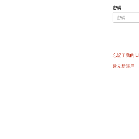
密碼
忘記了我的 Li
建立新賬戶