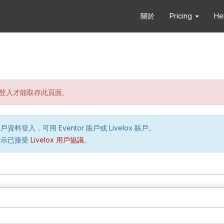
關於
Pricing
He
登入才能取存此頁面。
資料登入，可用 Eventor 賬戶或 Livelox 賬戶。
表示已接受
Livelox 用戶協議
。