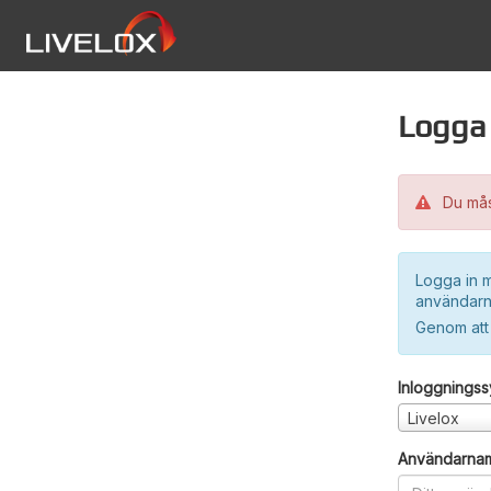
Logga 
Du måst
Logga in m
användarn
Genom att
Inloggnings
Livelox
Användarna