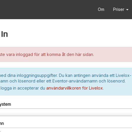
Om
Priser
in
e vara inloggad för att komma åt den här sidan.
ed dina inloggningsuppgifter. Du kan antingen använda ett Livelox-
amn och lösenord eller ett Eventor-användarnamn och lösenord.
 logga in accepterar du
användarvillkoren för Livelox
.
system
mn