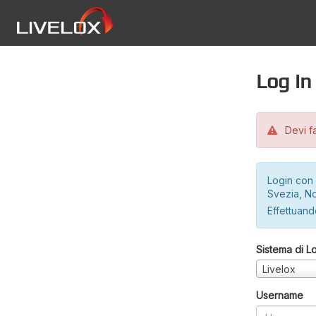
Log in
Devi fa
Login con 
Svezia, No
Effettuando
Sistema di L
Livelox
Username