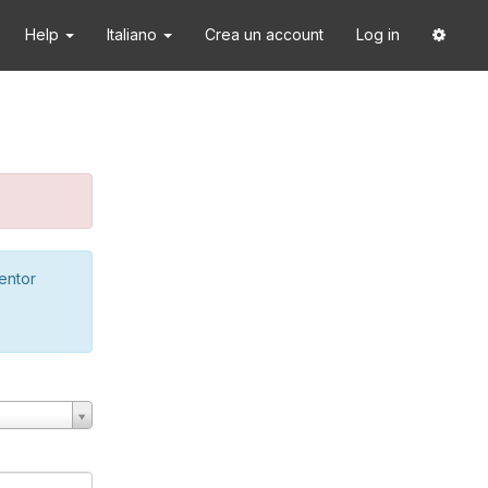
Help
Italiano
Crea un account
Log in
ventor