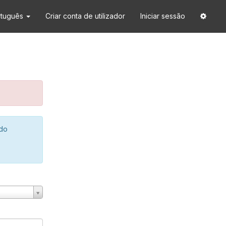
rtuguês
Criar conta de utilizador
Iniciar sessão
 do