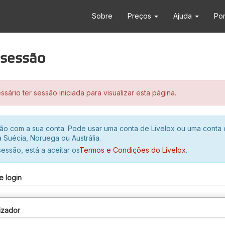
Sobre
Preços
Ajuda
Po
r sessão
sário ter sessão iniciada para visualizar esta página.
ssão com a sua conta. Pode usar uma conta de Livelox ou uma conta
 Suécia, Noruega ou Austrália.
 sessão, está a aceitar os
Termos e Condições do Livelox
.
e login
izador