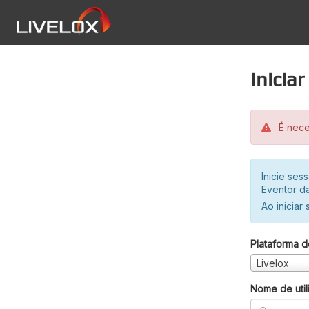
Inicia
É neces
Inicie se
Eventor da
Ao iniciar
Plataforma d
Livelox
Nome de util