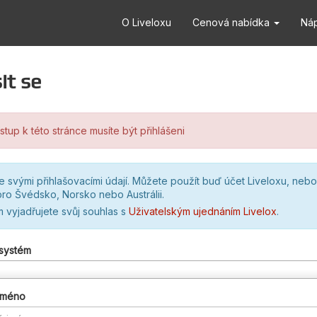
O Liveloxu
Cenová nabídka
Ná
it se
stup k této stránce musíte být přihlášeni
se svými přihlašovacími údají. Můžete použít buď účet Liveloxu, nebo
ro Švédsko, Norsko nebo Austrálii.
m vyjadřujete svůj souhlas s
Uživatelským ujednáním Livelox
.
 systém
 jméno