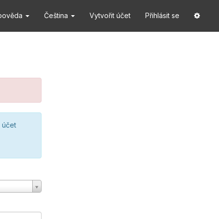
pověda
Čeština
Vytvořit účet
Přihlásit se
 účet