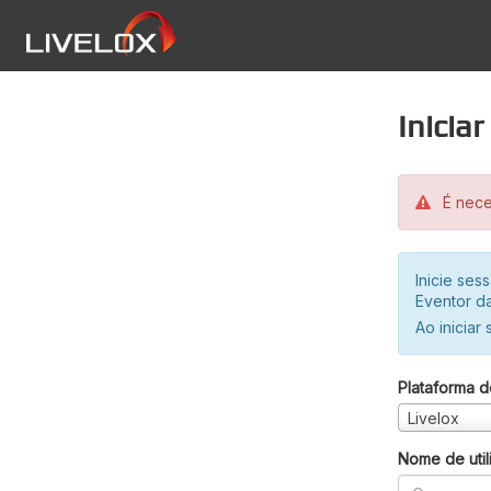
Inicia
É neces
Inicie se
Eventor da
Ao iniciar
Plataforma d
Livelox
Nome de util