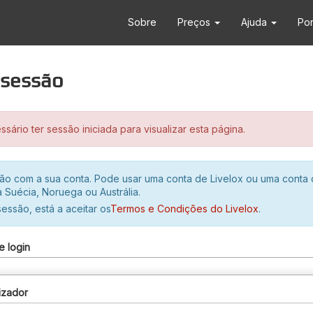
Sobre
Preços
Ajuda
Po
r sessão
sário ter sessão iniciada para visualizar esta página.
ssão com a sua conta. Pode usar uma conta de Livelox ou uma conta
 Suécia, Noruega ou Austrália.
 sessão, está a aceitar os
Termos e Condições do Livelox
.
e login
izador