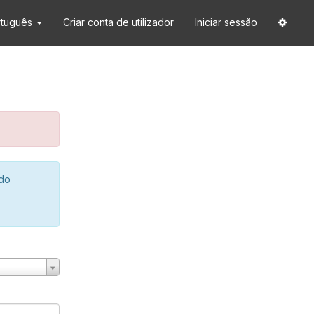
rtuguês
Criar conta de utilizador
Iniciar sessão
 do