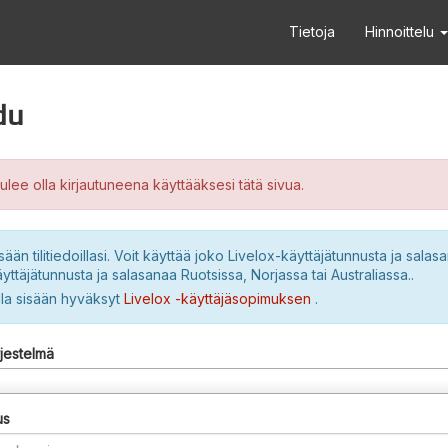
Tietoja
Hinnoittelu
du
ulee olla kirjautuneena käyttääksesi tätä sivua.
sään tilitiedoillasi. Voit käyttää joko Livelox-käyttäjätunnusta ja salasa
yttäjätunnusta ja salasanaa Ruotsissa, Norjassa tai Australiassa..
lla sisään hyväksyt
Livelox -käyttäjäsopimuksen
.
rjestelmä
us