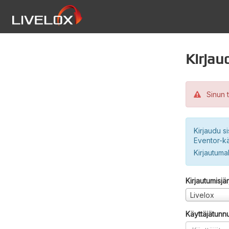
Kirjau
Sinun t
Kirjaudu si
Eventor-kä
Kirjautuma
Kirjautumisjä
Livelox
Käyttäjätunn