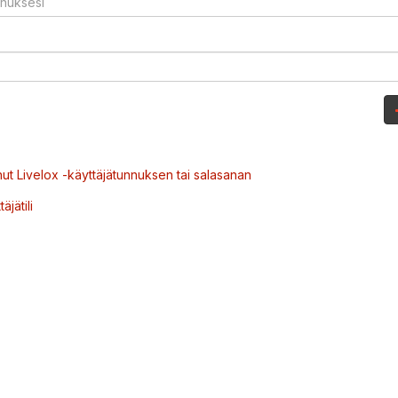
ut Livelox -käyttäjätunnuksen tai salasanan
äjätili