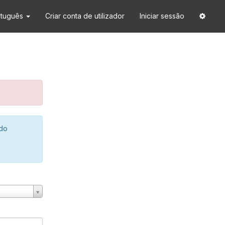
rtuguês
Criar conta de utilizador
Iniciar sessão
 do