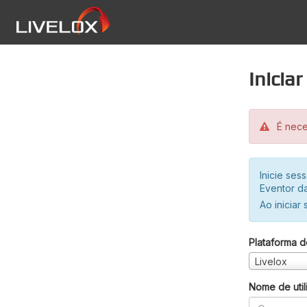
Inicia
É neces
Inicie se
Eventor da
Ao iniciar
Plataforma d
Livelox
Nome de util