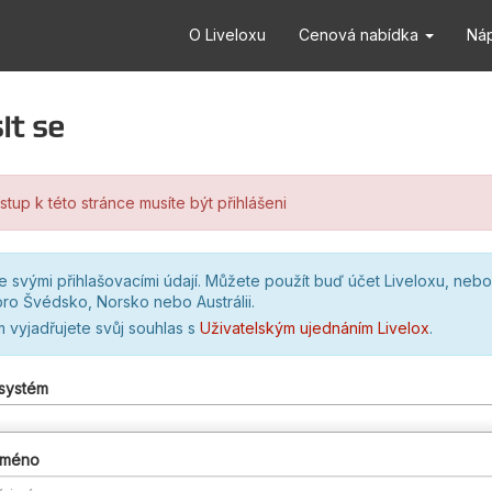
O Liveloxu
Cenová nabídka
Ná
it se
stup k této stránce musíte být přihlášeni
se svými přihlašovacími údají. Můžete použít buď účet Liveloxu, nebo
ro Švédsko, Norsko nebo Austrálii.
m vyjadřujete svůj souhlas s
Uživatelským ujednáním Livelox
.
 systém
 jméno