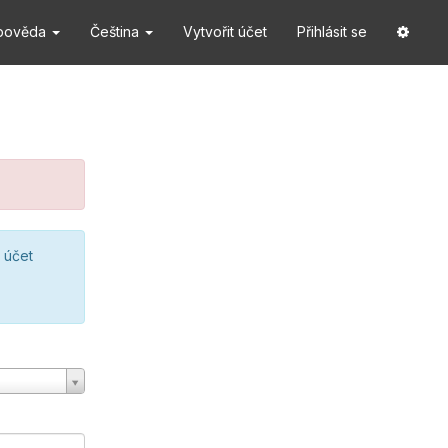
pověda
Čeština
Vytvořit účet
Přihlásit se
 účet